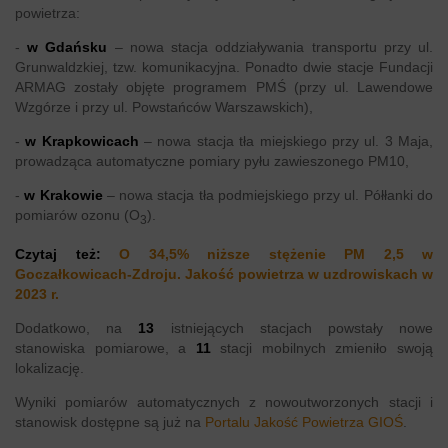
powietrza:
-
w Gdańsku
– nowa stacja oddziaływania transportu przy ul.
Grunwaldzkiej, tzw. komunikacyjna. Ponadto dwie stacje Fundacji
ARMAG zostały objęte programem PMŚ (przy ul. Lawendowe
Wzgórze i przy ul. Powstańców Warszawskich),
-
w Krapkowicach
– nowa stacja tła miejskiego przy ul. 3 Maja,
prowadząca automatyczne pomiary pyłu zawieszonego PM10,
-
w Krakowie
– nowa stacja tła podmiejskiego przy ul. Półłanki do
pomiarów ozonu (O
).
3
Czytaj też:
O 34,5% niższe stężenie PM 2,5 w
Goczałkowicach-Zdroju. Jakość powietrza w uzdrowiskach w
2023 r.
Dodatkowo, na
13
istniejących stacjach powstały nowe
stanowiska pomiarowe, a
11
stacji mobilnych zmieniło swoją
lokalizację.
Wyniki pomiarów automatycznych z nowoutworzonych stacji i
stanowisk dostępne są już na
P
ortalu Jakość Powietrza GIOŚ
.