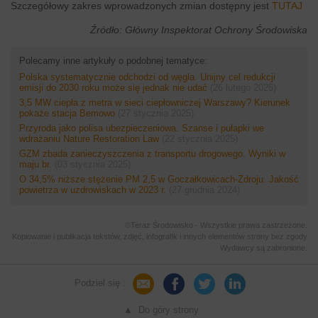
Szczegółowy zakres wprowadzonych zmian dostępny jest
TUTAJ
Źródło: Główny Inspektorat Ochrony Środowiska
Polecamy inne artykuły o podobnej tematyce:
Polska systematycznie odchodzi od węgla. Unijny cel redukcji
emisji do 2030 roku może się jednak nie udać
(26 lutego 2025)
3,5 MW ciepła z metra w sieci ciepłowniczej Warszawy? Kierunek
pokaże stacja Bemowo
(27 stycznia 2025)
Przyroda jako polisa ubezpieczeniowa. Szanse i pułapki we
wdrażaniu Nature Restoration Law
(22 stycznia 2025)
GZM zbada zanieczyszczenia z transportu drogowego. Wyniki w
maju br.
(03 stycznia 2025)
O 34,5% niższe stężenie PM 2,5 w Goczałkowicach-Zdroju. Jakość
powietrza w uzdrowiskach w 2023 r.
(27 grudnia 2024)
©Teraz Środowisko - Wszystkie prawa zastrzeżone.
Kopiowanie i publikacja tekstów, zdjęć, infografik i innych elementów strony bez zgody
Wydawcy są zabronione.
Podziel się :
▲ Do góry strony