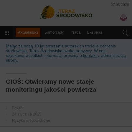
07.08.2026
Teraz Środowisko
N
Menu
Aktualności
Samorządy
Praca
Eksperci
Słownik
Kalendarz
Prawo
Produkty i usługi
Mając za sobą 10 lat tworzenia autorskich treści o ochronie
środowiska, Teraz-Środowisko szuka nabywcy. W celu
uzyskania wszelkich informacji prosimy o
kontakt
z administracją
strony.
GIOŚ: Otwieramy nowe stacje
monitoringu jakości powietrza
‹
Powrót
•
24 stycznia 2025
•
Ryzyko środowiskowe