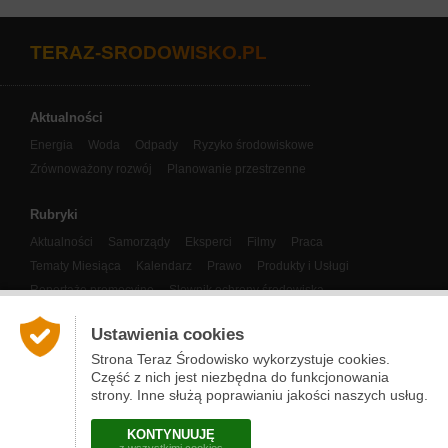
TERAZ-SRODOWISKO.PL
Aktualności
Energia
Woda
Odpady
Ryzyko środowiskowe
Zrównoważony rozwój
Planowanie przestrzenne
Rubryki
Aktualności
Samorządy
Eksperci
Filmy
Praca
Tematy Miesiąca
Kalendarz
Prawo
Produkty i Usługi
Reportaże promocyjne
Słownik ochrony środowiska
Panorama Klastrów Energii
Eco-Miasto
COP
Ustawienia cookies
Nasze publikacje
Strona Teraz Środowisko wykorzystuje cookies.
Część z nich jest niezbędna do funkcjonowania
Narzędzia
strony. Inne służą poprawianiu jakości naszych usług.
O nas i kontakt
Prenumerata newslettera
Partnerzy
KONTYNUUJĘ
Regulamin
Actu-Environnement.com