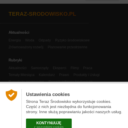
TERAZ-SRODOWISKO.PL
Aktualności
Energia
Woda
Odpady
Ryzyko środowiskowe
Zrównoważony rozwój
Planowanie przestrzenne
Rubryki
Aktualności
Samorządy
Eksperci
Filmy
Praca
Tematy Miesiąca
Kalendarz
Prawo
Produkty i Usługi
Reportaże promocyjne
Słownik ochrony środowiska
Panorama Klastrów Energii
Eco-Miasto
COP
Ustawienia cookies
Nasze publikacje
Strona Teraz Środowisko wykorzystuje cookies.
Część z nich jest niezbędna do funkcjonowania
Narzędzia
strony. Inne służą poprawianiu jakości naszych usług.
O nas i kontakt
Prenumerata newslettera
Partnerzy
KONTYNUUJĘ
Regulamin
Actu-Environnement.com
z wszystkimi cookies