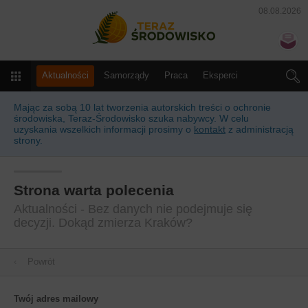
08.08.2026
Teraz Środowisko
N
Menu
Aktualności
Samorządy
Praca
Eksperci
Słownik
Kalendarz
Prawo
Produkty i usługi
Mając za sobą 10 lat tworzenia autorskich treści o ochronie
środowiska, Teraz-Środowisko szuka nabywcy. W celu
uzyskania wszelkich informacji prosimy o
kontakt
z administracją
strony.
Strona warta polecenia
Aktualności - Bez danych nie podejmuje się
decyzji. Dokąd zmierza Kraków?
‹
Powrót
Twój adres mailowy