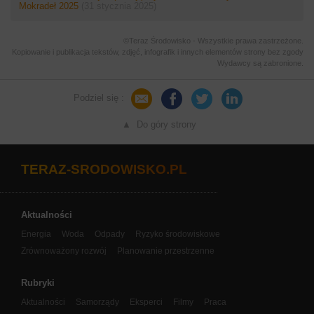
Mokradeł 2025
(31 stycznia 2025)
©Teraz Środowisko - Wszystkie prawa zastrzeżone.
Kopiowanie i publikacja tekstów, zdjęć, infografik i innych elementów strony bez zgody
Wydawcy są zabronione.
Podziel się :
▲ Do góry strony
TERAZ-SRODOWISKO.PL
Aktualności
Energia
Woda
Odpady
Ryzyko środowiskowe
Zrównoważony rozwój
Planowanie przestrzenne
Rubryki
Aktualności
Samorządy
Eksperci
Filmy
Praca