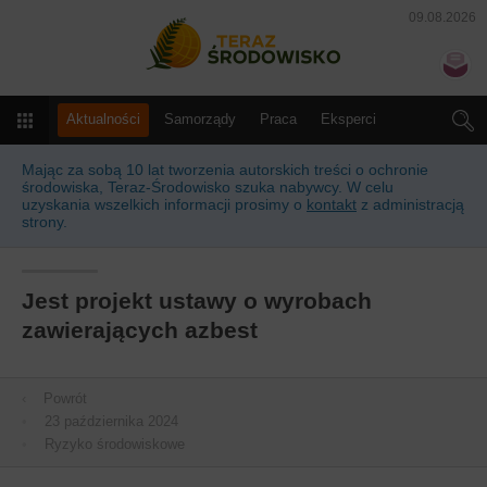
09.08.2026
Teraz Środowisko
N
Menu
Aktualności
Samorządy
Praca
Eksperci
Słownik
Kalendarz
Prawo
Produkty i usługi
Mając za sobą 10 lat tworzenia autorskich treści o ochronie
środowiska, Teraz-Środowisko szuka nabywcy. W celu
uzyskania wszelkich informacji prosimy o
kontakt
z administracją
strony.
Jest projekt ustawy o wyrobach
zawierających azbest
‹
Powrót
•
23 października 2024
•
Ryzyko środowiskowe