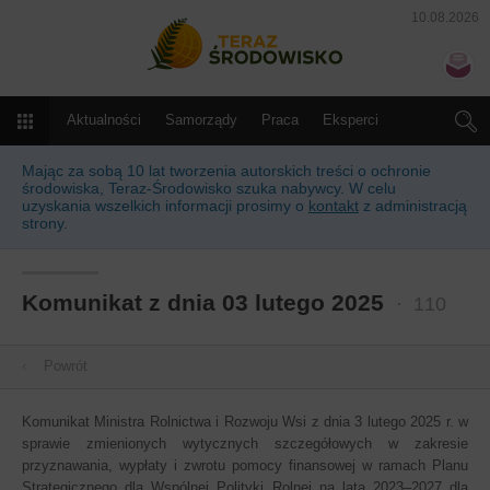
10.08.2026
Teraz Środowisko
N
Menu
Aktualności
Samorządy
Praca
Eksperci
Słownik
Kalendarz
Prawo
Produkty i usługi
Mając za sobą 10 lat tworzenia autorskich treści o ochronie
środowiska, Teraz-Środowisko szuka nabywcy. W celu
uzyskania wszelkich informacji prosimy o
kontakt
z administracją
strony.
Komunikat z dnia 03 lutego 2025
⋅ 110
‹
Powrót
Komunikat Ministra Rolnictwa i Rozwoju Wsi z dnia 3 lutego 2025 r. w
sprawie zmienionych wytycznych szczegółowych w zakresie
przyznawania, wypłaty i zwrotu pomocy finansowej w ramach Planu
Strategicznego dla Wspólnej Polityki Rolnej na lata 2023–2027 dla