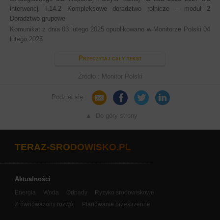
interwencji I.14.2 Kompleksowe doradztwo rolnicze – moduł 2
Doradztwo grupowe
Komunikat z dnia 03 lutego 2025 opublikowano w Monitorze Polski 04
lutego 2025
Przeczytaj cały tekst
Źródło : Monitor Polski
Podziel się :
▲ Do góry strony
TERAZ-SRODOWISKO.PL
Aktualności
Energia
Woda
Odpady
Ryzyko środowiskowe
Zrównoważony rozwój
Planowanie przestrzenne