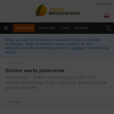
09.08.2026
Teraz Środowisko
N
Menu
Aktualności
Samorządy
Praca
Eksperci
Słownik
Kalendarz
Prawo
Produkty i usługi
Mając za sobą 10 lat tworzenia autorskich treści o ochronie
środowiska, Teraz-Środowisko szuka nabywcy. W celu
uzyskania wszelkich informacji prosimy o
kontakt
z administracją
strony.
Strona warta polecenia
Aktualności - Zielone technologie to dziś 4%
wzrostu globalnego PKB. USA i UE gonią Chiny w
produkcji baterii
‹
Powrót