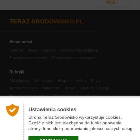
TERAZ-SRODOWISKO.PL
Aktualności
Energia
Woda
Odpady
Ryzyko środowiskowe
Zrównoważony rozwój
Planowanie przestrzenne
Rubryki
Aktualności
Samorządy
Eksperci
Filmy
Praca
Tematy Miesiąca
Kalendarz
Prawo
Produkty i Usługi
Reportaże promocyjne
Słownik ochrony środowiska
Panorama Klastrów Energii
Eco-Miasto
COP
Ustawienia cookies
Nasze publikacje
Strona Teraz Środowisko wykorzystuje cookies.
Część z nich jest niezbędna do funkcjonowania
Narzędzia
strony. Inne służą poprawianiu jakości naszych usług.
O nas i kontakt
Prenumerata newslettera
Partnerzy