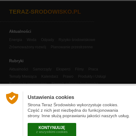
TERAZ-SRODOWISKO.PL
Aktualności
Energia
Woda
Odpady
Ryzyko środowiskowe
Zrównoważony rozwój
Planowanie przestrzenne
Rubryki
Aktualności
Samorządy
Eksperci
Filmy
Praca
Tematy Miesiąca
Kalendarz
Prawo
Produkty i Usługi
Reportaże promocyjne
Słownik ochrony środowiska
Panorama Klastrów Energii
Eco-Miasto
COP
Ustawienia cookies
Nasze publikacje
Strona Teraz Środowisko wykorzystuje cookies.
Część z nich jest niezbędna do funkcjonowania
Narzędzia
strony. Inne służą poprawianiu jakości naszych usług.
O nas i kontakt
Prenumerata newslettera
Partnerzy
KONTYNUUJĘ
Regulamin
Actu-Environnement.com
z wszystkimi cookies