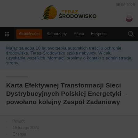
06.08.2026
Teraz Środowisko
N
Menu
Aktualności
Samorządy
Praca
Eksperci
Słownik
Kalendarz
Prawo
Produkty i usługi
Mając za sobą 10 lat tworzenia autorskich treści o ochronie
środowiska, Teraz-Środowisko szuka nabywcy. W celu
uzyskania wszelkich informacji prosimy o
kontakt
z administracją
strony.
Karta Efektywnej Transformacji Sieci
Dystrybucyjnych Polskiej Energetyki –
powołano kolejny Zespół Zadaniowy
‹
Powrót
•
15 lutego 2024
•
Energia