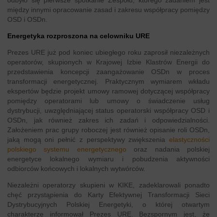
odbyło się pierwsze spotkanie Zespołu, którego zadaniem jest
między innymi opracowanie zasad i zakresu współpracy pomiędzy
OSD i OSDn.
Energetyka rozproszona na celowniku URE
Prezes URE już pod koniec ubiegłego roku zaprosił niezależnych
operatorów, skupionych w Krajowej Izbie Klastrów Energii do
przedstawienia koncepcji zaangażowanie OSDn w proces
transformacji energetycznej. Praktycznym wymiarem wkładu
ekspertów będzie projekt umowy ramowej dotyczącej współpracy
pomiędzy operatorami lub umowy o świadczenie usług
dystrybucji, uwzględniającej status operatorski współpracy OSD i
OSDn, jak również zakres ich zadań i odpowiedzialności.
Założeniem prac grupy roboczej jest również opisanie roli OSDn,
jaką mogą oni pełnić z perspektywy zwiększenia
elastyczności
polskiego systemu energetycznego
oraz nadania polskiej
energetyce lokalnego wymiaru i pobudzenia aktywności
odbiorców końcowych i lokalnych wytwórców.
Niezależni operatorzy skupieni w KIKE, zadeklarowali ponadto
chęć przystąpienia do Karty Efektywnej Transformacji Sieci
Dystrybucyjnych Polskiej Energetyki, o której otwartym
charakterze informował Prezes URE. Bezspornym jest, że