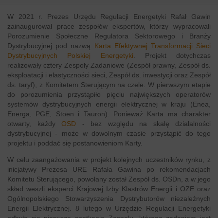
W 2021 r. Prezes Urzędu Regulacji Energetyki Rafał Gawin
zainaugurował prace zespołów ekspertów, którzy wypracowali
Porozumienie Społeczne Regulatora Sektorowego i Branży
Dystrybucyjnej pod nazwą
Karta Efektywnej Transformacji Sieci
Dystrybucyjnych Polskiej Energetyki
. Projekt dotychczas
realizowały cztery Zespoły Zadaniowe (Zespół prawny, Zespół ds.
eksploatacji i elastyczności sieci, Zespół ds. inwestycji oraz Zespół
ds. taryf), z Komitetem Sterującym na czele. W pierwszym etapie
do porozumienia przystąpiło pięciu największych operatorów
systemów dystrybucyjnych energii elektrycznej w kraju (Enea,
Energa, PGE, Stoen i Tauron). Ponieważ Karta ma charakter
otwarty, każdy
OSD
- bez względu na skalę działalności
dystrybucyjnej - może w dowolnym czasie przystąpić do tego
projektu i poddać się postanowieniom Karty.
W celu zaangażowania w projekt kolejnych uczestników rynku, z
inicjatywy Prezesa URE Rafała Gawina po rekomendacjach
Komitetu Sterującego, powołany został Zespół ds. OSDn, a w jego
skład weszli eksperci Krajowej Izby Klastrów Energii i OZE oraz
Ogólnopolskiego Stowarzyszenia Dystrybutorów niezależnych
Energii Elektrycznej. 8 lutego w Urzędzie Regulacji Energetyki