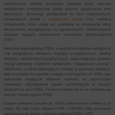
transformacja polskiej energetyki wymaga pilnej poprawy
efektywności energetycznej (także poprzez ograniczanie strat
sieciowych), sprawnego przyłączania do sieci rozproszonych,
odnawialnych źródeł i
magazynów energii
oraz instalacji
hybrydowych, które mogą być podstawą do stosowania usług
elastyczności energetycznej na ograniczonych, zdefiniowanych
terenach objętych obszarowymi koncesjami dystrybucyjnymi
OSDn.
Naturalna regionalizacja OSDn, w sposób szczególny nadająca im
rolę integratorów lokalnych inicjatyw energetycznych, obsługi
klastrów i społeczności energetycznych, zapewniających wymianę
energii pomiędzy lokalnymi wytwórcami, magazynami energii i
odbiorcami, a także bilansujących energię w wymiarze lokalnym,
daje przesłanki do zupełnie nowego postrzegania roli OSDn jako
podmiotów mogących aktywnie wpływać na ograniczanie
zmiennego oddziaływania zjawisk zachodzących w sieciach
lokalnych na sieci OSDp. Finalnie przełoży się to na racjonalizację
potrzeb inwestycyjnych OSDp.
Kolejne spotkanie Zespołu ds. OSDn zaplanowane zostało na 23
lutego. Do tego czasu eksperci KIKE i OSDnEE mają opracować
wstępną wersję umowy ramowej wiążącej OSDn i OSD.