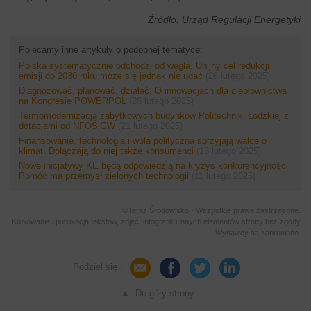
Źródło: Urząd Regulacji Energetyki
Polecamy inne artykuły o podobnej tematyce:
Polska systematycznie odchodzi od węgla. Unijny cel redukcji
emisji do 2030 roku może się jednak nie udać
(26 lutego 2025)
Diagnozować, planować, działać. O innowacjach dla ciepłownictwa
na Kongresie POWERPOL
(26 lutego 2025)
Termomodernizacja zabytkowych budynków Politechniki Łódzkiej z
dotacjami od NFOŚiGW
(21 lutego 2025)
Finansowanie, technologia i wola polityczna sprzyjają walce o
klimat. Dołączają do niej także konsumenci
(13 lutego 2025)
Nowe inicjatywy KE będą odpowiedzią na kryzys konkurencyjności.
Pomóc ma przemysł zielonych technologii
(11 lutego 2025)
©Teraz Środowisko - Wszystkie prawa zastrzeżone.
Kopiowanie i publikacja tekstów, zdjęć, infografik i innych elementów strony bez zgody
Wydawcy są zabronione.
Podziel się :
▲ Do góry strony